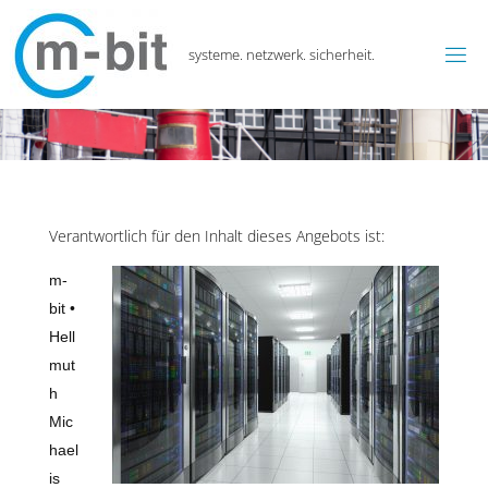
systeme. netzwerk. sicherheit.
Verantwortlich für den Inhalt dieses Angebots ist:
m-
bit •
Hell
mut
h
Mic
hael
is