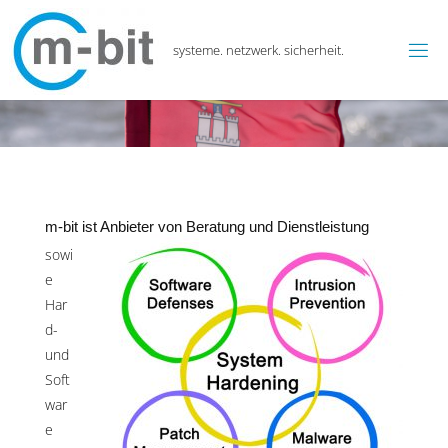
systeme. netzwerk. sicherheit.
m-bit ist Anbieter von Beratung und Dienstleistung
sowi
e
Har
d-
und
Soft
war
e